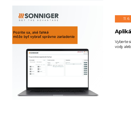
11. 6
Aplik
Vyberte s
vody aleb