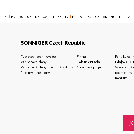
|
|
|
|
|
|
|
|
|
|
|
|
|
|
|
|
PL
EN
RU
UK
DE
UA
LT
EE
LV
NL
BY
KZ
CZ
SK
HU
IT
UZ
SONNIGER Czech Republic
Teplovodné ohrievače
Firma
Politika oc
Vzduchové clony
Dokumentácia
údajov GDP
Vzduchové clony pre malé vstupy
Návrhový program
Všeobecné 
Priemyselné clony
podmienky
Kontakt
X