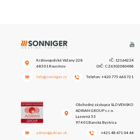
Královopolské Vážany 228
IČ: 12164224
683 01 Rousínov
DIČ: CZ6302080488
info@sonniger.cz
Telefon:
+420 775 660 721
Obchodný zástupca SLOVENSKO
ADRIAN GROUP s.r.o.
Lazovná 53
974 01 Banská Bystrica
adrian@adrian.sk
+421 48 471 04 44