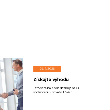
24. 7. 2026
Získajte výhodu
Táto veta najlepšie definuje našu
spoluprácu v odvetví HVAC.