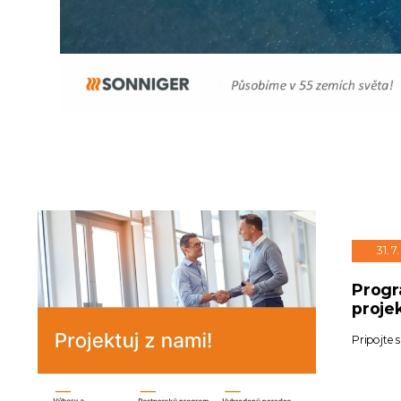
31. 7
Progr
proje
Pripojte 