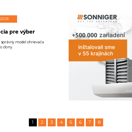
. 2026
ácia pre výber
i správny model ohrievača
o clony
1
2
3
4
5
6
7
8