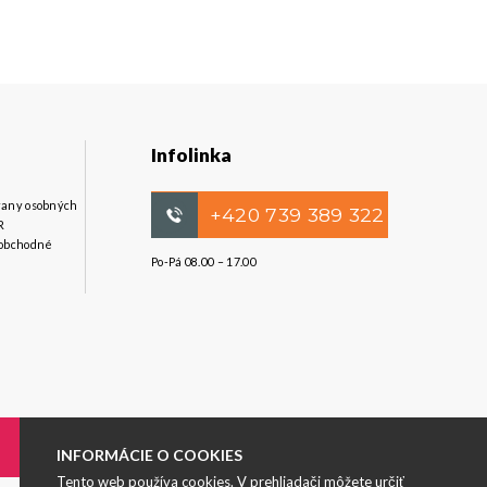
Infolinka
hrany osobných
+420 739 389 322
R
obchodné
Po-Pá 08.00 – 17.00
INFORMÁCIE O COOKIES
Tento web používa cookies. V prehliadači môžete určiť