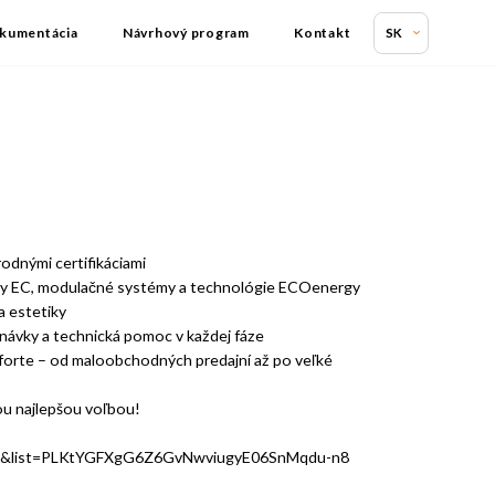
kumentácia
Návrhový program
Kontakt
SK
odnými certifikáciami
ry EC, modulačné systémy a technológie ECOenergy
a estetiky
návky a technická pomoc v každej fáze
mforte – od maloobchodných predajní až po veľké
ou najlepšou voľbou!
Tk&list=PLKtYGFXgG6Z6GvNwviugyE06SnMqdu-n8