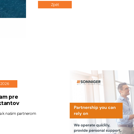
Zpět
. 2026
am pre
ktantov
sa k našim partnerom