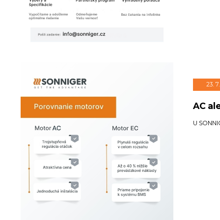
23. 7
AC al
U SONNIG