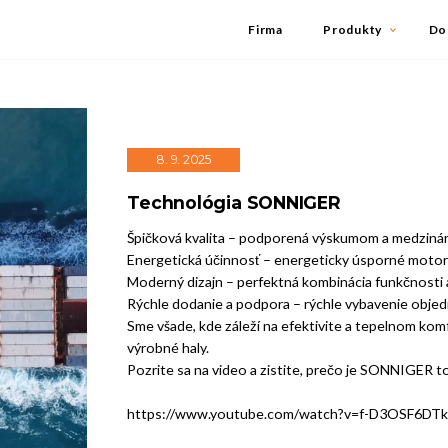
Firma
Produkty
Do
8. 9. 2025
Technológia SONNIGER
Špičková kvalita – podporená výskumom a medzinár
Energetická účinnosť – energeticky úsporné moto
Moderný dizajn – perfektná kombinácia funkčnosti 
Rýchle dodanie a podpora – rýchle vybavenie objed
Sme všade, kde záleží na efektivite a tepelnom ko
výrobné haly.
Pozrite sa na video a zistite, prečo je SONNIGER t
https://www.youtube.com/watch?v=f-D3OSF6D